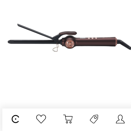
Профессиональные щипцы для волос RIFF 16 мм, Щ1122